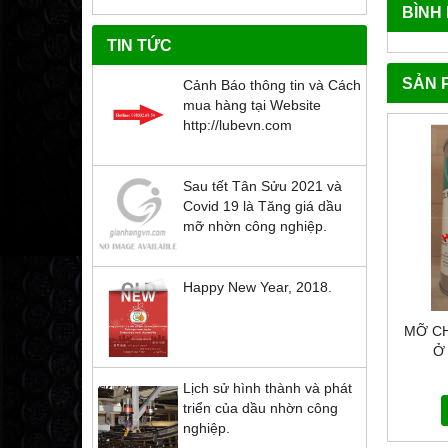
BÌNH
TIN TỨC
SẢN 
Cảnh Báo thông tin và Cách
mua hàng tại Website
http://lubevn.com
Sau tết Tân Sửu 2021 và
Covid 19 là Tăng giá dầu
mỡ nhờn công nghiệp.
Happy New Year, 2018.
MỠ C
Ở
M
Lịch sử hình thành và phát
triển của dầu nhờn công
nghiệp.