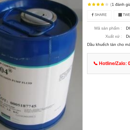
(
1
đánh gi
SHARE
TWE
Mã sản phẩm :
D
Xuất xứ :
D
Dầu khuếch tán cho má
📞 Hotline/Zalo: