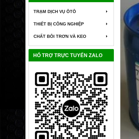
TRẠM DỊCH VỤ ÔTÔ
THIẾT BỊ CÔNG NGHIỆP
CHẤT BÔI TRƠN VÀ KEO
HỔ TRỢ TRỰC TUYẾN ZALO