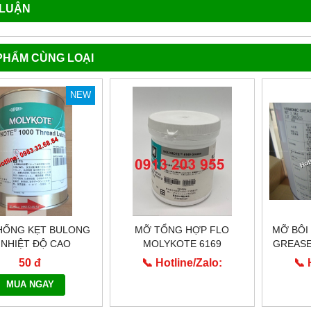
 LUẬN
PHẨM CÙNG LOẠI
NEW
HỐNG KẸT BULONG
MỠ TỔNG HỢP FLO
MỠ BÔI
 NHIỆT ĐỘ CAO
MOLYKOTE 6169
GREASE 
OLYKOTE 1000
50 đ
📞 Hotline/Zalo:
📞 
0913.203.955
0
MUA NGAY