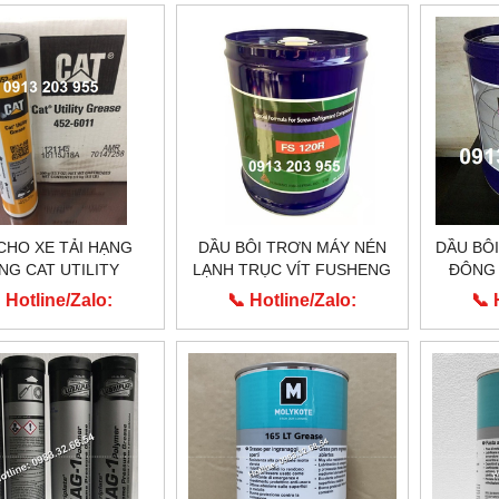
CHO XE TẢI HẠNG
DẦU BÔI TRƠN MÁY NÉN
DẦU BÔ
NG CAT UTILITY
LẠNH TRỤC VÍT FUSHENG
ĐÔNG
EASE 452-6011
FS 120R
 Hotline/Zalo:
📞 Hotline/Zalo:
📞 
0913.203.955
0913.203.955
0