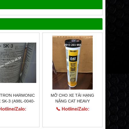
 TRƠN HARMONIC
MỠ CHO XE TẢI HẠNG
SK-3 (A98L-0040-
NẶNG CAT HEAVY
0110)
MACHINERY 454-0291
Hotline/Zalo:
📞 Hotline/Zalo:
913.203.955
0913.203.955