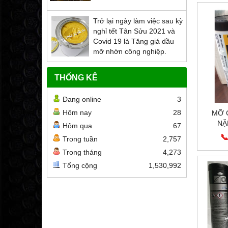
Trở lại ngày làm việc sau kỳ
nghỉ tết Tân Sửu 2021 và
Covid 19 là Tăng giá dầu
mỡ nhờn công nghiệp.
THỐNG KÊ
Đang online
3
Hôm nay
28
MỠ 
NẶ
Hôm qua
67
GR
📞
Trong tuần
2,757
Trong tháng
4,273
Tổng cộng
1,530,992