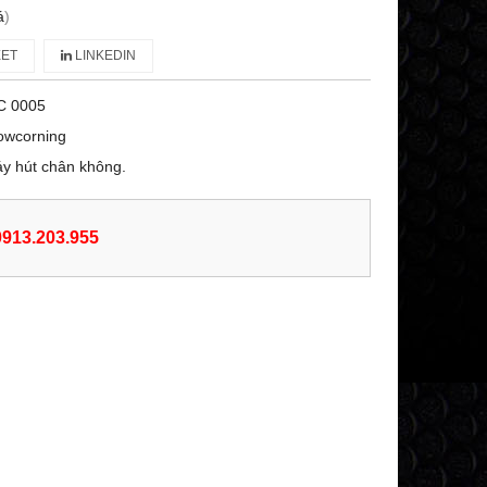
á
)
ET
LINKEDIN
C 0005
owcorning
y hút chân không.
 0913.203.955