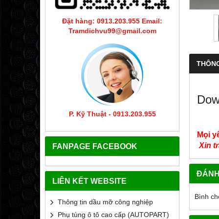
Đặt hàng: 0913.203.955 Email:
Tramdichvu99@gmail.com
THÔNG
Dow
P. Kỹ Thuật - 0913.203.955
Mọi y
Xin t
FANPAGE FACEBOOK
ĐÁNH
LIÊN KẾT WEBSITE
Bình ch
Thông tin dầu mỡ công nghiệp
Phụ tùng ô tô cao cấp (AUTOPART)