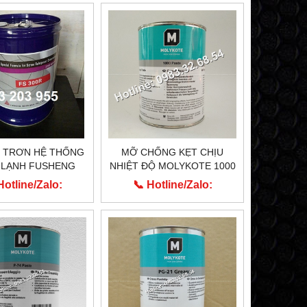
I TRƠN HỆ THỐNG
MỠ CHỐNG KẸT CHỊU
 LẠNH FUSHENG
NHIỆT ĐỘ MOLYKOTE 1000
FS300R
PASTE CỦA HÃNG DUPONT
Hotline/Zalo:
📞 Hotline/Zalo:
MỸ
913.203.955
0913.203.955