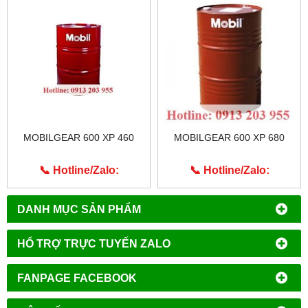
MOBILGEAR 600 XP 460
MOBILGEAR 600 XP 680
📞 Hotline/Zalo:
📞 Hotline/Zalo:
0913.203.955
0913.203.955
DANH MỤC SẢN PHẨM
HỔ TRỢ TRỰC TUYẾN ZALO
FANPAGE FACEBOOK