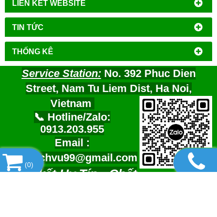
LIÊN KẾT WEBSITE
TIN TỨC
THỐNG KÊ
Service Station:
No. 392 Phuc Dien
Street, Nam Tu Liem Dist, Ha Noi,
Vietnam
📞 Hotline/Zalo:
0913.203.955
Email :
tramdichvu99@gmail.com
(
0
)
Cam kết Uy Tín - Chất
Lượng- Tận Tâm-Giá Rẻ Nhất !