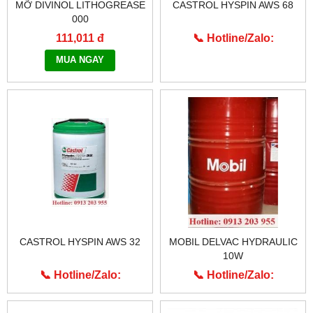
MỠ DIVINOL LITHOGREASE
CASTROL HYSPIN AWS 68
000
111,011 đ
📞 Hotline/Zalo:
0913.203.955
MUA NGAY
CASTROL HYSPIN AWS 32
MOBIL DELVAC HYDRAULIC
10W
📞 Hotline/Zalo:
📞 Hotline/Zalo:
0913.203.955
0913.203.955