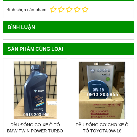
Bình chọn sản phẩm:
BÌNH LUẬN
SẢN PHẨM CÙNG LOẠI
DẦU ĐỘNG CƠ XE Ô TÔ
DẦU ĐỘNG CƠ CHO XE Ô
BMW TWIN POWER TURBO
TÔ TOYOTA 0W-16
0W-30