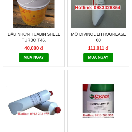
DẦU NHỜN TUABIN SHELL
MỠ DIVINOL LITHOGREASE
TURBO T46.
00
40,000 đ
111,011 đ
MUA NGAY
MUA NGAY