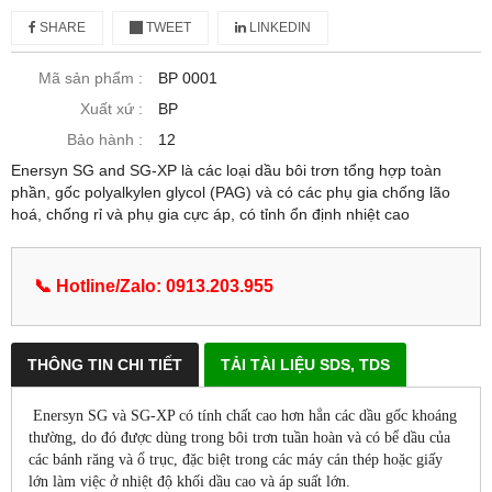
SHARE
TWEET
LINKEDIN
Mã sản phẩm :
BP 0001
Xuất xứ :
BP
Bảo hành :
12
Enersyn SG and SG-XP là các loại dầu bôi trơn tổng hợp toàn
phần, gốc polyalkylen glycol (PAG) và có các phụ gia chống lão
hoá, chống rỉ và phụ gia cực áp, có tỉnh ổn định nhiệt cao
📞 Hotline/Zalo: 0913.203.955
THÔNG TIN CHI TIẾT
TẢI TÀI LIỆU SDS, TDS
Enersyn SG và SG-XP có tính chất cao hơn hẳn các dầu gốc khoáng
thường, do đó được dùng trong bôi trơn tuần hoàn và có bể dầu của
các bánh răng và ổ trục, đặc biệt trong các máy cán thép hoặc giấy
lớn làm việc ở nhiệt độ khối dầu cao và áp suất lớn.