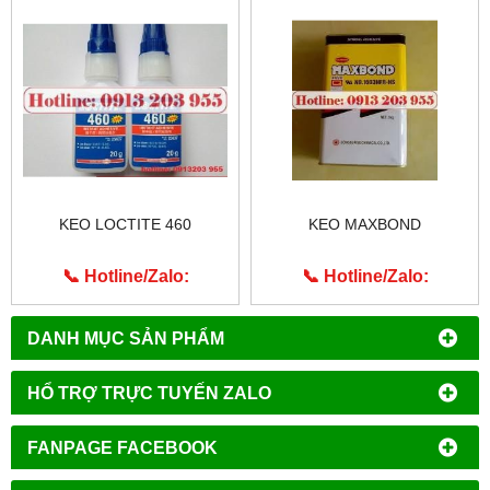
KEO LOCTITE 460
KEO MAXBOND
📞 Hotline/Zalo:
📞 Hotline/Zalo:
0913.203.955
0913.203.955
DANH MỤC SẢN PHẨM
HỔ TRỢ TRỰC TUYẾN ZALO
FANPAGE FACEBOOK