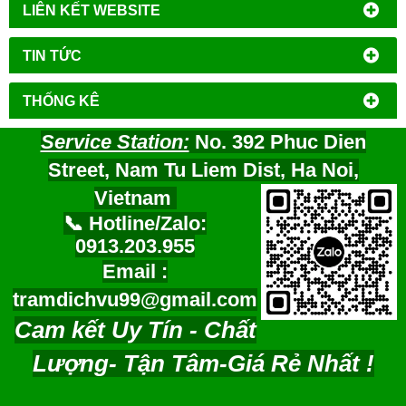
LIÊN KẾT WEBSITE
TIN TỨC
THỐNG KÊ
Service Station:
No. 392 Phuc Dien
Street, Nam Tu Liem Dist, Ha Noi,
Vietnam
📞 Hotline/Zalo:
0913.203.955
Email :
tramdichvu99@gmail.com
Cam kết Uy Tín - Chất
Lượng- Tận Tâm-Giá Rẻ Nhất !