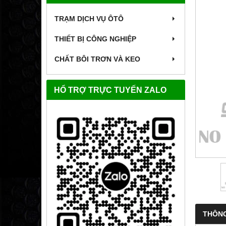
TRẠM DỊCH VỤ ÔTÔ
THIẾT BỊ CÔNG NGHIỆP
CHẤT BÔI TRƠN VÀ KEO
HỔ TRỢ TRỰC TUYẾN ZALO
THÔNG