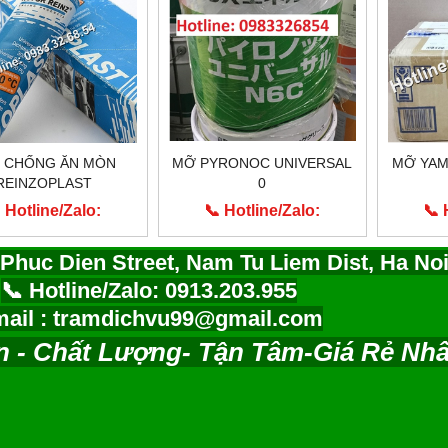
 CHỐNG ĂN MÒN
MỠ PYRONOC UNIVERSAL
MỠ YAM
REINZOPLAST
0
 Hotline/Zalo:
📞 Hotline/Zalo:
📞 
0913.203.955
0913.203.955
0
Phuc Dien Street, Nam Tu Liem Dist, Ha No
📞 Hotline/Zalo: 0913.203.955
ail : tramdichvu99@gmail.com
n - Chất Lượng- Tận Tâm-Giá Rẻ Nhấ