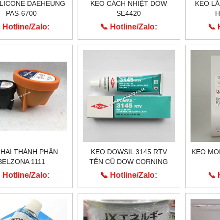
ILICONE DAEHEUNG
KEO CÁCH NHIỆT DOW
KEO LẮ
PAS-6700
SE4420
H
 Hotline/Zalo:
📞 Hotline/Zalo:
📞 
0913.203.955
0913.203.955
0
 HAI THÀNH PHẦN
KEO DOWSIL 3145 RTV
KEO MO
BELZONA 1111
TÊN CŨ DOW CORNING
3145 RTV
 Hotline/Zalo:
📞 Hotline/Zalo:
📞 
0913.203.955
0913.203.955
0