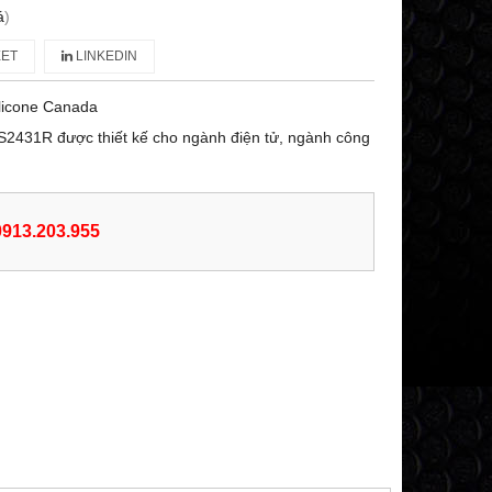
á
)
ET
LINKEDIN
licone Canada
S2431R được thiết kế cho ngành điện tử, ngành công
 0913.203.955