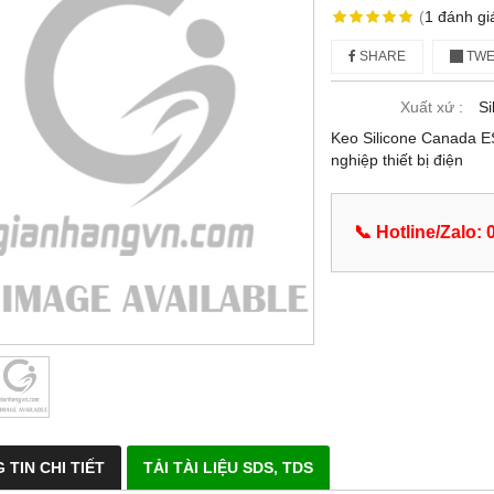
(
1
đánh gi
SHARE
TWE
Xuất xứ :
Si
Keo Silicone Canada E
nghiệp thiết bị điện
📞 Hotline/Zalo:
 TIN CHI TIẾT
TẢI TÀI LIỆU SDS, TDS