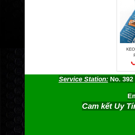
KEO
📞
Service Station:
No. 392 
Em
Cam kết Uy Tí