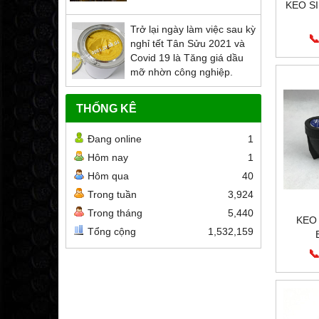
KEO S
Trở lại ngày làm việc sau kỳ
📞
nghỉ tết Tân Sửu 2021 và
Covid 19 là Tăng giá dầu
mỡ nhờn công nghiệp.
THỐNG KÊ
Đang online
1
Hôm nay
1
Hôm qua
40
Trong tuần
3,924
Trong tháng
5,440
KEO
Tổng cộng
1,532,159
📞