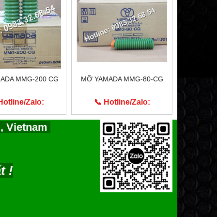
ADA MMG-200 CG
MỠ YAMADA MMG-80-CG
Hotline/Zalo:
📞 Hotline/Zalo:
913.203.955
0913.203.955
i, Vietnam
t !