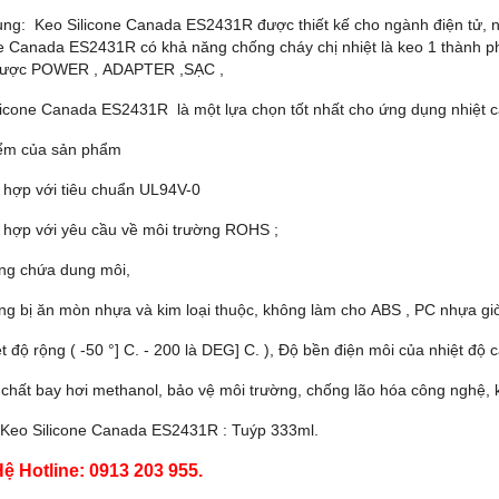
ng: Keo Silicone Canada ES2431R được thiết kế cho ngành điện tử, ngà
ne Canada ES2431R có khả năng chống cháy chị nhiệt là keo 1 thành p
được POWER , ADAPTER ,SẠC ,
licone Canada ES2431R là một lựa chọn tốt nhất cho ứng dụng nhiệt cá
ểm của sản phẩm
ù hợp với tiêu chuẩn UL94V-0
ù hợp với yêu cầu về môi trường ROHS ;
ông chứa dung môi,
ông bị ăn mòn nhựa và kim loại thuộc, không làm cho ABS , PC nhựa giò
ệt độ rộng ( -50 °] C. - 200 là DEG] C. ), Độ bền điện môi của nhiệt độ
c chất bay hơi methanol, bảo vệ môi trường, chống lão hóa công nghệ, 
 Keo Silicone Canada ES2431R : Tuýp 333ml.
Hệ Hotline: 0913 203 955.