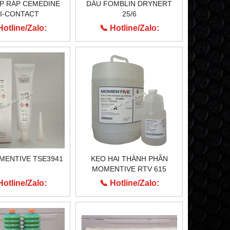
P RÁP CEMEDINE
DẦU FOMBLIN DRYNERT
I-CONTACT
25/6
Hotline/Zalo:
📞 Hotline/Zalo:
913.203.955
0913.203.955
MENTIVE TSE3941
KEO HAI THÀNH PHẦN
MOMENTIVE RTV 615
Hotline/Zalo:
📞 Hotline/Zalo:
913.203.955
0913.203.955