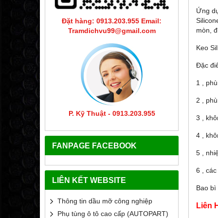
Ứng dụ
Silico
Đặt hàng: 0913.203.955 Email:
mòn, 
Tramdichvu99@gmail.com
Keo Si
Đặc đi
1 , ph
2 , ph
P. Kỹ Thuật - 0913.203.955
3 , kh
4 , kh
FANPAGE FACEBOOK
5 , nhi
6 , cá
LIÊN KẾT WEBSITE
Bao bì
Thông tin dầu mỡ công nghiệp
Liên 
Phụ tùng ô tô cao cấp (AUTOPART)