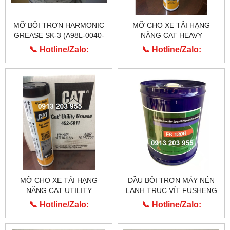
MỠ BÔI TRƠN HARMONIC
MỠ CHO XE TẢI HẠNG
GREASE SK-3 (A98L-0040-
NẶNG CAT HEAVY
0110)
MACHINERY 454-0291
📞 Hotline/Zalo:
📞 Hotline/Zalo:
0913.203.955
0913.203.955
MỠ CHO XE TẢI HẠNG
DẦU BÔI TRƠN MÁY NÉN
NẶNG CAT UTILITY
LẠNH TRỤC VÍT FUSHENG
GREASE 452-6011
FS 120R
📞 Hotline/Zalo:
📞 Hotline/Zalo:
0913.203.955
0913.203.955