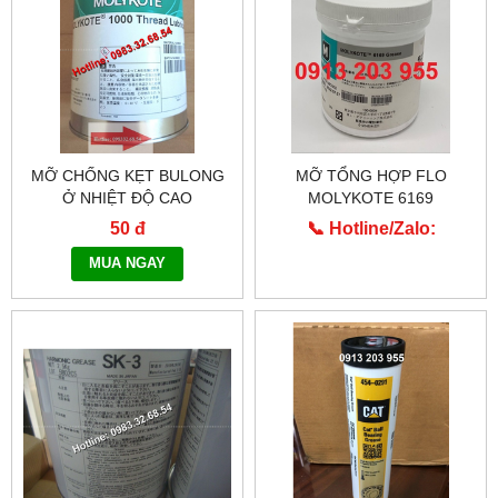
MỠ CHỐNG KẸT BULONG
MỠ TỔNG HỢP FLO
Ở NHIỆT ĐỘ CAO
MOLYKOTE 6169
MOLYKOTE 1000
50 đ
📞 Hotline/Zalo:
0913.203.955
MUA NGAY