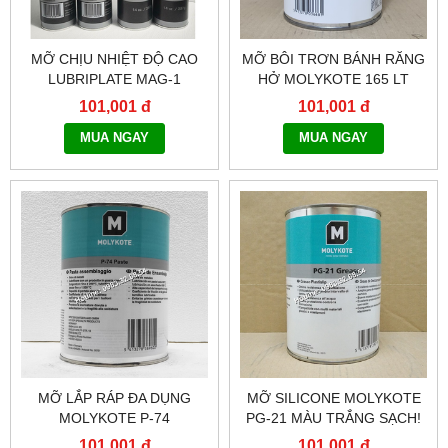
MỠ CHỊU NHIỆT ĐỘ CAO
MỠ BÔI TRƠN BÁNH RĂNG
LUBRIPLATE MAG-1
HỞ MOLYKOTE 165 LT
101,001 đ
101,001 đ
MUA NGAY
MUA NGAY
MỠ LẮP RÁP ĐA DỤNG
MỠ SILICONE MOLYKOTE
MOLYKOTE P-74
PG-21 MÀU TRẮNG SẠCH!
101,001 đ
101,001 đ