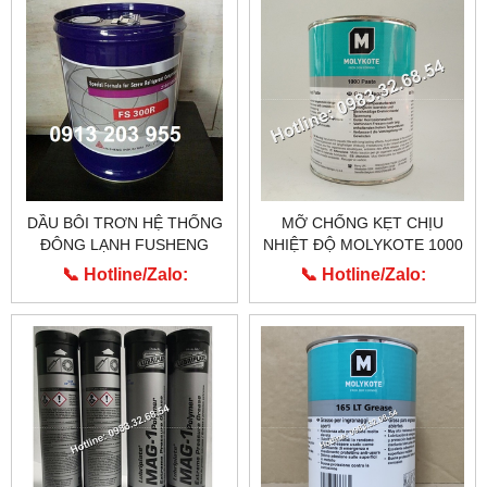
DẦU BÔI TRƠN HỆ THỐNG
MỠ CHỐNG KẸT CHỊU
ĐÔNG LẠNH FUSHENG
NHIỆT ĐỘ MOLYKOTE 1000
FS300R
PASTE CỦA HÃNG DUPONT
📞 Hotline/Zalo:
📞 Hotline/Zalo:
MỸ
0913.203.955
0913.203.955