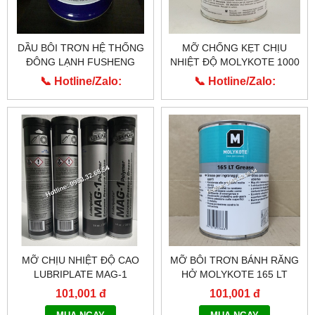
DẦU BÔI TRƠN HỆ THỐNG
MỠ CHỐNG KẸT CHỊU
ĐÔNG LẠNH FUSHENG
NHIỆT ĐỘ MOLYKOTE 1000
FS300R
PASTE CỦA HÃNG DUPONT
📞 Hotline/Zalo:
📞 Hotline/Zalo:
MỸ
0913.203.955
0913.203.955
MỠ CHỊU NHIỆT ĐỘ CAO
MỠ BÔI TRƠN BÁNH RĂNG
LUBRIPLATE MAG-1
HỞ MOLYKOTE 165 LT
101,001 đ
101,001 đ