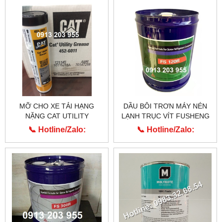
MỠ CHO XE TẢI HẠNG
DẦU BÔI TRƠN MÁY NÉN
NẶNG CAT UTILITY
LẠNH TRỤC VÍT FUSHENG
GREASE 452-6011
FS 120R
📞 Hotline/Zalo:
📞 Hotline/Zalo:
0913.203.955
0913.203.955