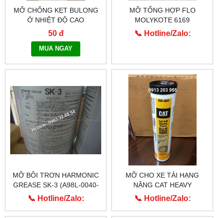
MỠ CHỐNG KẸT BULONG
MỠ TỔNG HỢP FLO
Ở NHIỆT ĐỘ CAO
MOLYKOTE 6169
MOLYKOTE 1000
50 đ
📞 Hotline/Zalo:
0913.203.955
MUA NGAY
MỠ BÔI TRƠN HARMONIC
MỠ CHO XE TẢI HẠNG
GREASE SK-3 (A98L-0040-
NẶNG CAT HEAVY
0110)
MACHINERY 454-0291
📞 Hotline/Zalo:
📞 Hotline/Zalo:
0913.203.955
0913.203.955