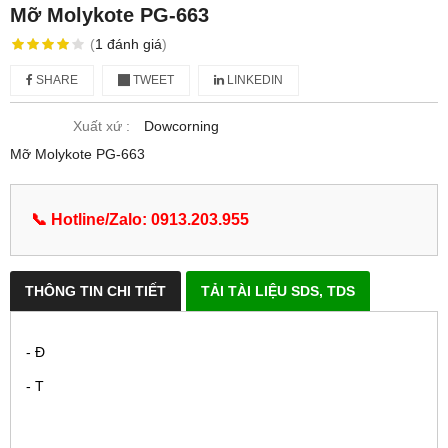
Mỡ Molykote PG-663
(
1
đánh giá
)
SHARE
TWEET
LINKEDIN
Xuất xứ :
Dowcorning
Mỡ Molykote PG-663
📞 Hotline/Zalo: 0913.203.955
THÔNG TIN CHI TIẾT
TẢI TÀI LIỆU SDS, TDS
- Đ
- T