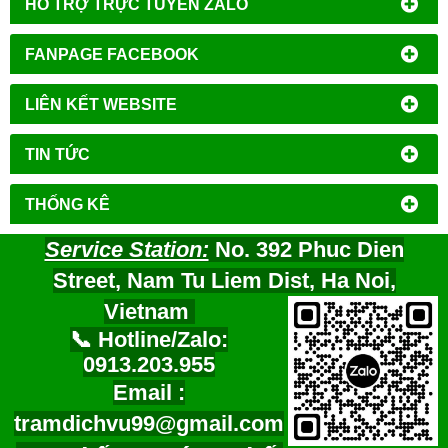
HỔ TRỢ TRỰC TUYẾN ZALO
FANPAGE FACEBOOK
LIÊN KẾT WEBSITE
TIN TỨC
THỐNG KÊ
Service Station:
No. 392 Phuc Dien
Street, Nam Tu Liem Dist, Ha Noi,
Vietnam
📞 Hotline/Zalo:
0913.203.955
Email :
tramdichvu99@gmail.com