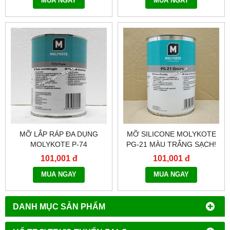
MUA NGAY
MUA NGAY
MỠ LẮP RÁP ĐA DỤNG
MỠ SILICONE MOLYKOTE
MOLYKOTE P-74
PG-21 MÀU TRẮNG SẠCH!
101,001 đ
101,001 đ
MUA NGAY
MUA NGAY
DANH MỤC SẢN PHẨM