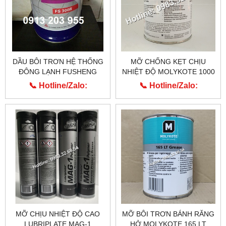
DẦU BÔI TRƠN HỆ THỐNG
MỠ CHỐNG KẸT CHỊU
ĐÔNG LẠNH FUSHENG
NHIỆT ĐỘ MOLYKOTE 1000
FS300R
PASTE CỦA HÃNG DUPONT
📞 Hotline/Zalo:
📞 Hotline/Zalo:
MỸ
0913.203.955
0913.203.955
MỠ CHỊU NHIỆT ĐỘ CAO
MỠ BÔI TRƠN BÁNH RĂNG
LUBRIPLATE MAG-1
HỞ MOLYKOTE 165 LT