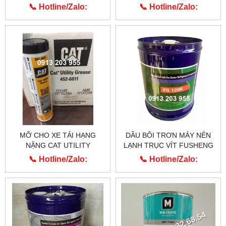
0110)
MACHINERY 454-0291
📞 Hotline/Zalo:
📞 Hotline/Zalo:
0913.203.955
0913.203.955
MỠ CHO XE TẢI HẠNG
DẦU BÔI TRƠN MÁY NÉN
NẶNG CAT UTILITY
LẠNH TRỤC VÍT FUSHENG
GREASE 452-6011
FS 120R
📞 Hotline/Zalo:
📞 Hotline/Zalo:
0913.203.955
0913.203.955