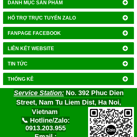
DANH MỤC SẢN PHẨM
HỔ TRỢ TRỰC TUYẾN ZALO
FANPAGE FACEBOOK
LIÊN KẾT WEBSITE
TIN TỨC
THỐNG KÊ
Service Station:
No. 392 Phuc Dien
Street, Nam Tu Liem Dist, Ha Noi,
Vietnam
📞 Hotline/Zalo:
0913.203.955
Email :