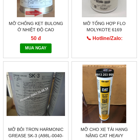
MỠ CHỐNG KẸT BULONG
MỠ TỔNG HỢP FLO
Ở NHIỆT ĐỘ CAO
MOLYKOTE 6169
MOLYKOTE 1000
50 đ
📞 Hotline/Zalo:
0913.203.955
MUA NGAY
MỠ BÔI TRƠN HARMONIC
MỠ CHO XE TẢI HẠNG
GREASE SK-3 (A98L-0040-
NẶNG CAT HEAVY