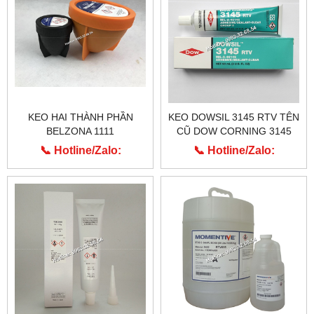
KEO HAI THÀNH PHẦN
KEO DOWSIL 3145 RTV TÊN
BELZONA 1111
CŨ DOW CORNING 3145
RTV
📞 Hotline/Zalo:
📞 Hotline/Zalo:
0913.203.955
0913.203.955