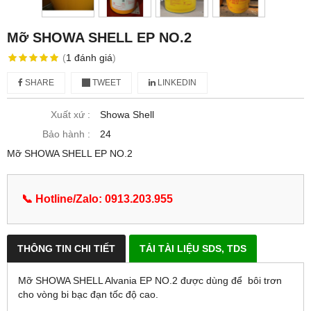
Mỡ SHOWA SHELL EP NO.2
(
1
đánh giá
)
SHARE
TWEET
LINKEDIN
Xuất xứ :
Showa Shell
Bảo hành :
24
Mỡ SHOWA SHELL EP NO.2
📞 Hotline/Zalo: 0913.203.955
THÔNG TIN CHI TIẾT
TẢI TÀI LIỆU SDS, TDS
Mỡ SHOWA SHELL Alvania EP NO.2 được dùng để bôi trơn
cho vòng bi bạc đạn tốc độ cao.