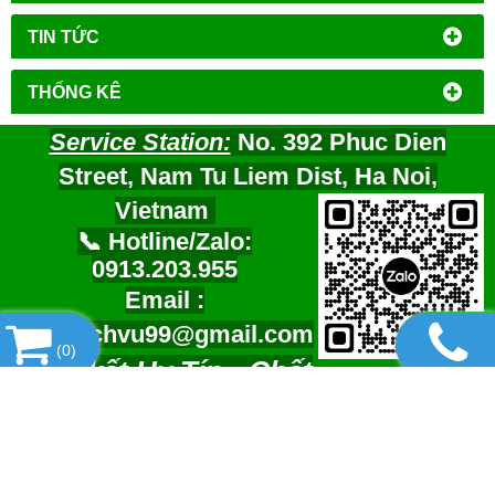
TIN TỨC
THỐNG KÊ
Service Station:
No. 392 Phuc Dien
Street, Nam Tu Liem Dist, Ha Noi,
Vietnam
📞 Hotline/Zalo:
0913.203.955
Email :
tramdichvu99@gmail.com
(
0
)
Cam kết Uy Tín - Chất
Lượng- Tận Tâm-Giá Rẻ Nhất !