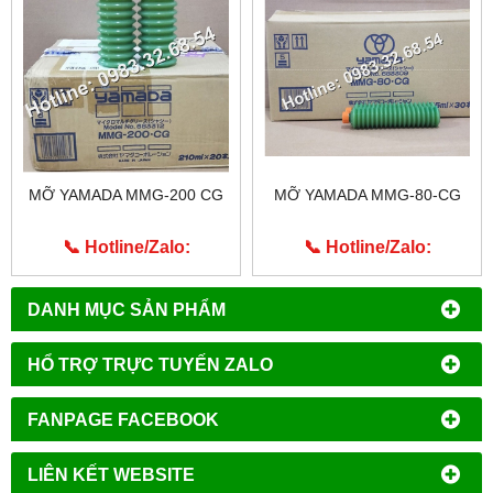
MỠ YAMADA MMG-200 CG
MỠ YAMADA MMG-80-CG
📞 Hotline/Zalo:
📞 Hotline/Zalo:
0913.203.955
0913.203.955
DANH MỤC SẢN PHẨM
HỔ TRỢ TRỰC TUYẾN ZALO
FANPAGE FACEBOOK
LIÊN KẾT WEBSITE