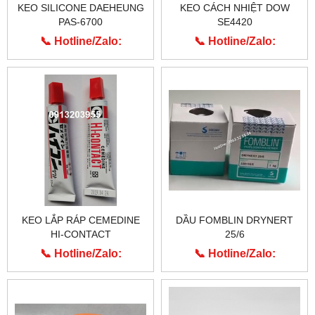
KEO SILICONE DAEHEUNG
KEO CÁCH NHIỆT DOW
PAS-6700
SE4420
📞 Hotline/Zalo:
📞 Hotline/Zalo:
0913.203.955
0913.203.955
KEO LẮP RÁP CEMEDINE
DẦU FOMBLIN DRYNERT
HI-CONTACT
25/6
📞 Hotline/Zalo:
📞 Hotline/Zalo:
0913.203.955
0913.203.955