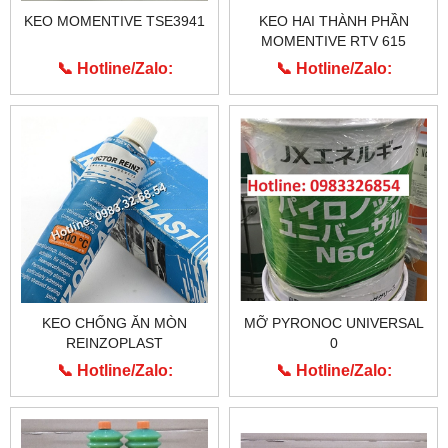
KEO MOMENTIVE TSE3941
KEO HAI THÀNH PHẦN
MOMENTIVE RTV 615
📞 Hotline/Zalo:
📞 Hotline/Zalo:
0913.203.955
0913.203.955
KEO CHỐNG ĂN MÒN
MỠ PYRONOC UNIVERSAL
REINZOPLAST
0
📞 Hotline/Zalo:
📞 Hotline/Zalo:
0913.203.955
0913.203.955