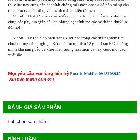
thuỷ lực này cung cấp đặc tính chống mài mòn cao và độ bền màng cần
thiết cho các hệ thống vận hành ở điều kiện tới hạn
Mobil DTE được điều chế từ dầu gốc ổn định, có chỉ số độ nhớt cao
cùng các phụ gia giúp dầu có những đặc tính mà các hệ thống thuỷ lực
đòi hỏi.
Mobil DTE thể hiện hiệu năng vượt bậc trong các thử nghiệm tiêu
chuẩn trong công nghiệp. Kết quả thử nghiệm 12 giai đoạn FZG chứng
minh khả năng bảo vệ khỏi hiện tượng mài mòn và trầy xước một cách
xuất sắc
Mọi yêu cầu vui lòng liên hệ
Email:
Mobile: 0913203955
Xin trân thành cảm ơn!
ĐÁNH GIÁ SẢN PHẨM
Bình chọn sản phẩm:
BÌNH LUẬN