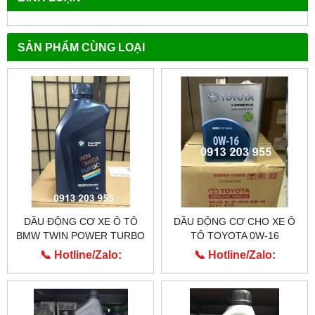
SẢN PHẨM CÙNG LOẠI
DẦU ĐỘNG CƠ XE Ô TÔ
DẦU ĐỘNG CƠ CHO XE Ô
BMW TWIN POWER TURBO
TÔ TOYOTA 0W-16
0W-30
📞 Hotline/Zalo:
📞 Hotline/Zalo:
0913.203.955
0913.203.955