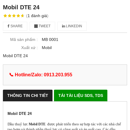
Mobil DTE 24
(
1
đánh giá
)
SHARE
TWEET
LINKEDIN
Mã sản phẩm :
MB 0001
Xuất xứ :
Mobil
Mobil DTE 24
📞 Hotline/Zalo: 0913.203.955
THÔNG TIN CHI TIẾT
TẢI TÀI LIỆU SDS, TDS
Mobil DTE 24
Dầu thuỷ lực
được phát triển theo sự hợp tác với các nhà chế
Mobil DTE
tạo bơm và thành phần thuỷ lực có công suất và áp suất cao. Các dầu