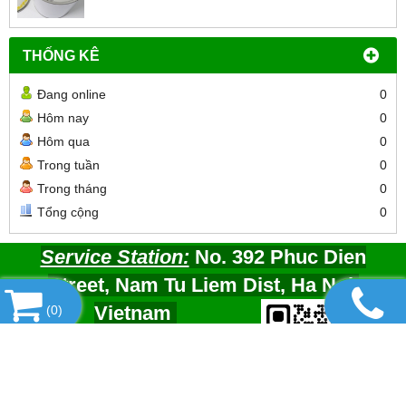
THỐNG KÊ
Đang online
0
Hôm nay
0
Hôm qua
0
Trong tuần
0
Trong tháng
0
Tổng cộng
0
Service Station:
No. 392 Phuc Dien
Street, Nam Tu Liem Dist, Ha Noi,
Vietnam
(
0
)
📞 Hotline/Zalo:
0913.203.955
Email :