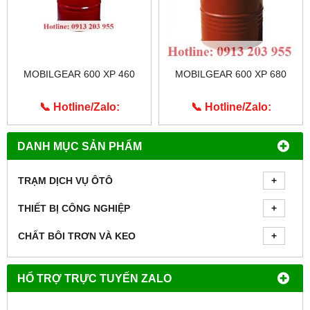
MOBILGEAR 600 XP 460
MOBILGEAR 600 XP 680
📞 Hotline/Zalo:
📞 Hotline/Zalo:
0913.203.955
0913.203.955
DANH MỤC SẢN PHẨM
TRẠM DỊCH VỤ ÔTÔ
THIẾT BỊ CÔNG NGHIỆP
CHẤT BÔI TRƠN VÀ KEO
HỔ TRỢ TRỰC TUYẾN ZALO