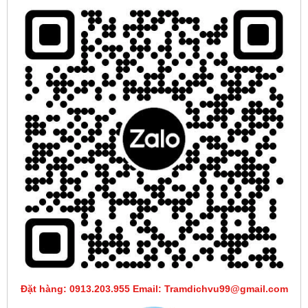
Đặt hàng: 0913.203.955 Email: Tramdichvu99@gmail.com