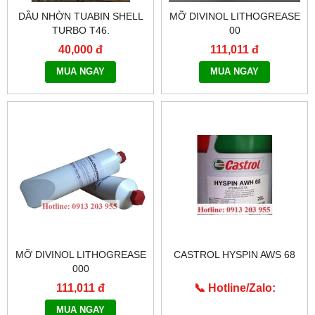
DẦU NHỜN TUABIN SHELL
MỠ DIVINOL LITHOGREASE
TURBO T46.
00
40,000 đ
111,011 đ
MUA NGAY
MUA NGAY
MỠ DIVINOL LITHOGREASE
CASTROL HYSPIN AWS 68
000
111,011 đ
📞 Hotline/Zalo:
0913.203.955
MUA NGAY