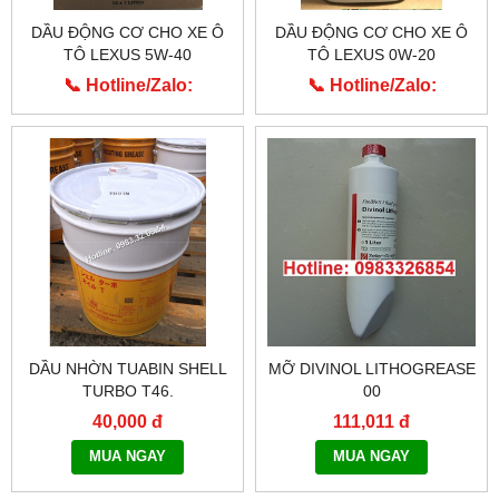
DẦU ĐỘNG CƠ CHO XE Ô
DẦU ĐỘNG CƠ CHO XE Ô
TÔ LEXUS 5W-40
TÔ LEXUS 0W-20
📞 Hotline/Zalo:
📞 Hotline/Zalo:
0913.203.955
0913.203.955
DẦU NHỜN TUABIN SHELL
MỠ DIVINOL LITHOGREASE
TURBO T46.
00
40,000 đ
111,011 đ
MUA NGAY
MUA NGAY