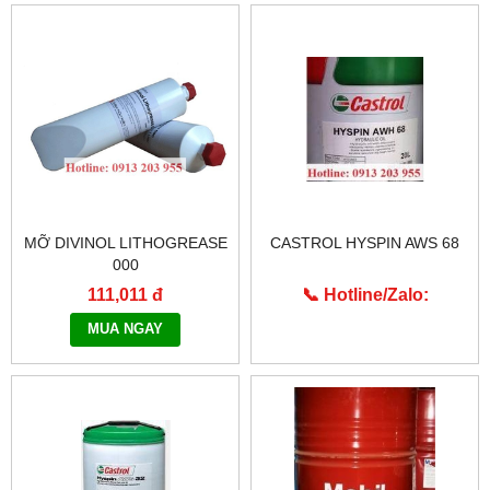
MỠ DIVINOL LITHOGREASE
CASTROL HYSPIN AWS 68
000
111,011 đ
📞 Hotline/Zalo:
0913.203.955
MUA NGAY