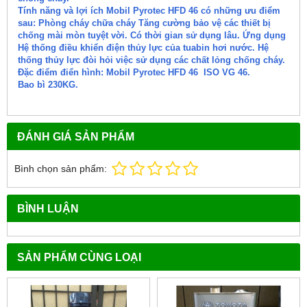
Tính năng và lợi ích Mobil Pyrotec HFD 46 có những ưu điểm
sau: Phòng cháy chữa cháy Tăng cường bảo vệ các thiết bị
chống mài mòn tuyệt vời. Có thời gian sử dụng lâu. Ứng dụng
Hệ thống điều khiển điện thủy lực của tuabin hơi nước. Hệ
thống thủy lực đòi hỏi việc sử dụng các chất lỏng chống cháy.
Đặc điểm điển hình: Mobil Pyrotec HFD 46 ISO VG 46.
Bao bì 230KG.
ĐÁNH GIÁ SẢN PHẨM
Bình chọn sản phẩm:
BÌNH LUẬN
SẢN PHẨM CÙNG LOẠI