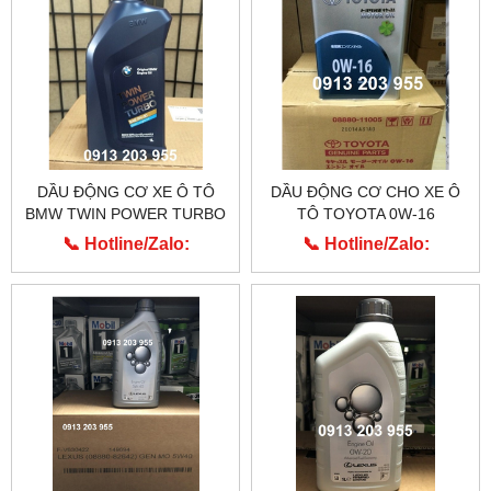
DẦU ĐỘNG CƠ XE Ô TÔ
DẦU ĐỘNG CƠ CHO XE Ô
BMW TWIN POWER TURBO
TÔ TOYOTA 0W-16
0W-30
📞 Hotline/Zalo:
📞 Hotline/Zalo:
0913.203.955
0913.203.955