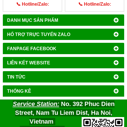
📞 Hotline/Zalo:
📞 Hotline/Zalo:
0913.203.955
0913.203.955
DANH MỤC SẢN PHẨM
HỔ TRỢ TRỰC TUYẾN ZALO
FANPAGE FACEBOOK
LIÊN KẾT WEBSITE
TIN TỨC
THỐNG KÊ
Service Station:
No. 392 Phuc Dien
Street, Nam Tu Liem Dist, Ha Noi,
Vietnam