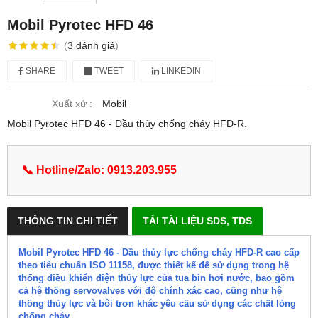
Mobil Pyrotec HFD 46
(
3
đánh giá
)
SHARE
TWEET
LINKEDIN
Xuất xứ :
Mobil
Mobil Pyrotec HFD 46 - Dầu thủy chống cháy HFD-R.
📞 Hotline/Zalo: 0913.203.955
THÔNG TIN CHI TIẾT
TẢI TÀI LIỆU SDS, TDS
Mobil Pyrotec HFD 46 - Dầu thủy lực chống cháy HFD-R cao cấp
theo tiêu chuẩn ISO 11158, được thiết kế để sử dụng trong hệ
thống điều khiển điện thủy lực của tua bin hơi nước, bao gồm
cả hệ thống servovalves với độ chính xác cao, cũng như hệ
thống thủy lực và bôi trơn khác yêu cầu sử dụng các chất lỏng
chống cháy.