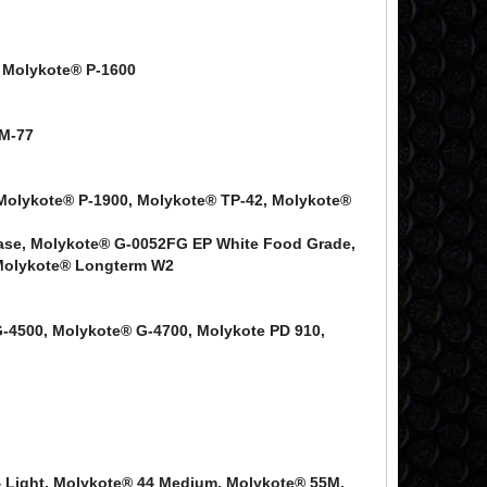
 Molykote® P-1600
 M-77
Molykote® P-1900, Molykote® TP-42, Molykote®
ase, Molykote® G-0052FG EP White Food Grade,
 Molykote® Longterm W2
-4500, Molykote® G-4700, Molykote PD 910,
4 Light, Molykote® 44 Medium, Molykote® 55M,