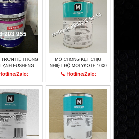
I TRƠN HỆ THỐNG
MỠ CHỐNG KẸT CHỊU
 LẠNH FUSHENG
NHIỆT ĐỘ MOLYKOTE 1000
FS300R
PASTE CỦA HÃNG DUPONT
Hotline/Zalo:
📞 Hotline/Zalo:
MỸ
913.203.955
0913.203.955