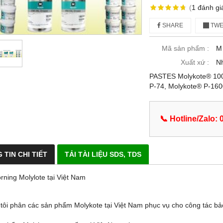
(
1
đánh gi
SHARE
TWE
Mã sản phẩm :
M
Xuất xứ :
N
PASTES Molykote® 100
P-74, Molykote® P-160
📞 Hotline/Zalo:
 TIN CHI TIẾT
TẢI TÀI LIỆU SDS, TDS
ning Molylote tại Việt Nam
tôi phân các sản phẩm Molykote tại Việt Nam phục vụ cho công tác bảo