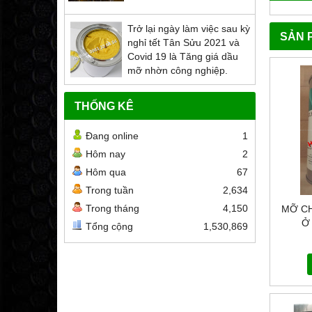
Trở lại ngày làm việc sau kỳ
SẢN 
nghỉ tết Tân Sửu 2021 và
Covid 19 là Tăng giá dầu
mỡ nhờn công nghiệp.
THỐNG KÊ
Đang online
1
Hôm nay
2
Hôm qua
67
Trong tuần
2,634
Trong tháng
4,150
MỠ C
Ở
Tổng cộng
1,530,869
M