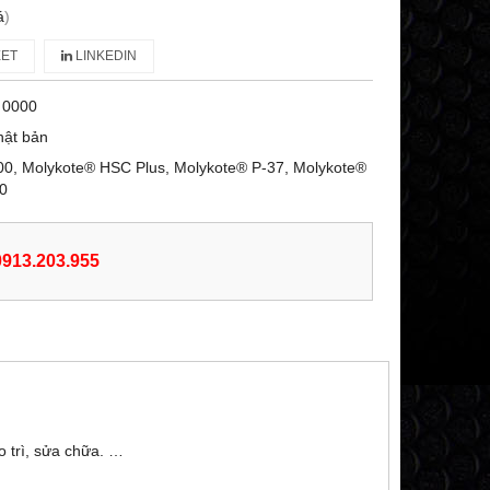
á
)
ET
LINKEDIN
 0000
hật bản
0, Molykote® HSC Plus, Molykote® P-37, Molykote®
0
 0913.203.955
 trì, sửa chữa. …