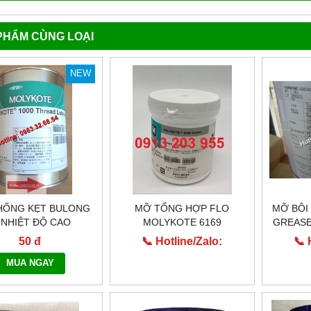
PHẨM CÙNG LOẠI
NEW
HỐNG KẸT BULONG
MỠ TỔNG HỢP FLO
MỠ BÔI
 NHIỆT ĐỘ CAO
MOLYKOTE 6169
GREASE 
OLYKOTE 1000
50 đ
📞 Hotline/Zalo:
📞 
0913.203.955
0
MUA NGAY