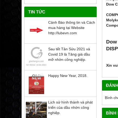
Dow C
TIN TỨC
COMP
Molyk
Cảnh Báo thông tin và Cách
Compo
mua hàng tại Website
http://lubevn.com
Dow 
DISP
Sau tết Tân Sửu 2021 và
Covid 19 là Tăng giá dầu
mỡ nhờn công nghiệp.
Xin vu
Happy New Year, 2018.
ĐÁNH
Bình ch
Lịch sử hình thành và phát
triển của dầu nhờn công
nghiệp.
BÌNH