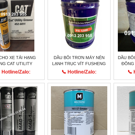
CHO XE TẢI HẠNG
DẦU BÔI TRƠN MÁY NÉN
DẦU BÔ
NG CAT UTILITY
LẠNH TRỤC VÍT FUSHENG
ĐÔNG
EASE 452-6011
FS 120R
 Hotline/Zalo:
📞 Hotline/Zalo:
📞 
0913.203.955
0913.203.955
0