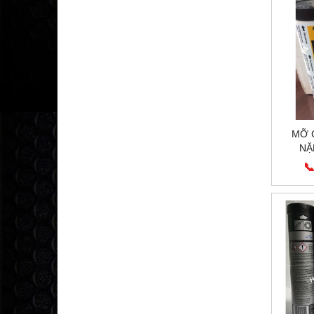
MỠ 
NẶ
GR
📞