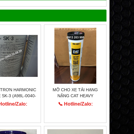
 TRƠN HARMONIC
MỠ CHO XE TẢI HẠNG
SK-3 (A98L-0040-
NẶNG CAT HEAVY
0110)
MACHINERY 454-0291
Hotline/Zalo:
📞 Hotline/Zalo:
913.203.955
0913.203.955