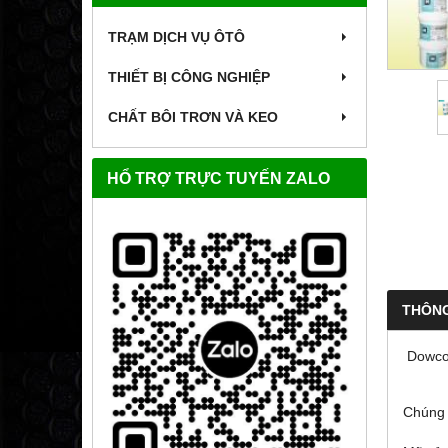
TRẠM DỊCH VỤ ÔTÔ
THIẾT BỊ CÔNG NGHIỆP
CHẤT BÔI TRƠN VÀ KEO
HỔ TRỢ TRỰC TUYẾN ZALO
THÔNG
Dowcor
Chúng 