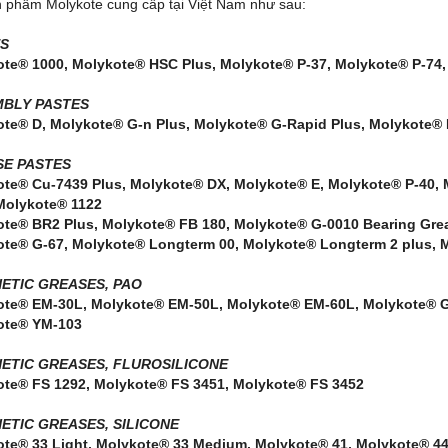
 phẩm Molykote cung cấp tại Việt Nam như sau:
S
te® 1000, Molykote® HSC Plus, Molykote® P-37, Molykote® P-74,
BLY PASTES
te® D, Molykote® G-n Plus, Molykote® G-Rapid Plus, Molykote®
E PASTES
te® Cu-7439 Plus, Molykote® DX, Molykote® E, Molykote® P-40, 
Molykote® 1122
te® BR2 Plus, Molykote® FB 180, Molykote® G-0010 Bearing Gre
ote® G-67, Molykote® Longterm 00, Molykote® Longterm 2 plus,
ETIC GREASES, PAO
te® EM-30L, Molykote® EM-50L, Molykote® EM-60L, Molykote® G
ote® YM-103
ETIC GREASES, FLUROSILICONE
te® FS 1292, Molykote® FS 3451, Molykote® FS 3452
ETIC GREASES, SILICONE
te® 33 Light, Molykote® 33 Medium, Molykote® 41, Molykote® 4