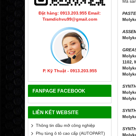
Mã sản
Đặt hàng: 0913.203.955 Email:
PASTE
Tramdichvu99@gmail.com
Molyko
ASSEM
Molyko
GREAS
Molyko
1102, 
Molyko
P. Kỹ Thuật - 0913.203.955
Molyk
SYNTH
FANPAGE FACEBOOK
Molyko
Molyk
SYNTH
LIÊN KẾT WEBSITE
Molyko
Thông tin dầu mỡ công nghiệp
SYNTH
Phụ tùng ô tô cao cấp (AUTOPART)
Molyko