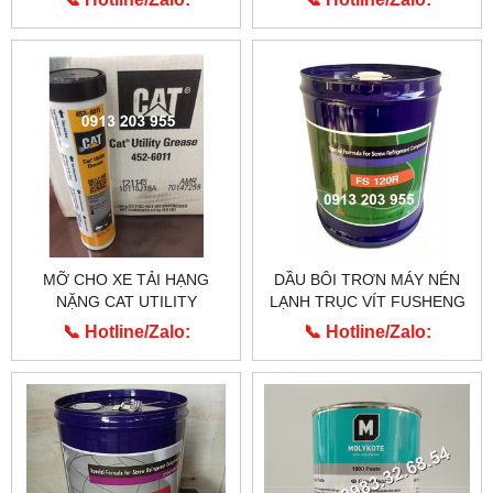
0913.203.955
0913.203.955
MỠ CHO XE TẢI HẠNG
DẦU BÔI TRƠN MÁY NÉN
NẶNG CAT UTILITY
LẠNH TRỤC VÍT FUSHENG
GREASE 452-6011
FS 120R
📞 Hotline/Zalo:
📞 Hotline/Zalo:
0913.203.955
0913.203.955