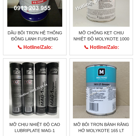
DẦU BÔI TRƠN HỆ THỐNG
MỠ CHỐNG KẸT CHỊU
ĐÔNG LẠNH FUSHENG
NHIỆT ĐỘ MOLYKOTE 1000
FS300R
PASTE CỦA HÃNG DUPONT
📞 Hotline/Zalo:
📞 Hotline/Zalo:
MỸ
0913.203.955
0913.203.955
MỠ CHỊU NHIỆT ĐỘ CAO
MỠ BÔI TRƠN BÁNH RĂNG
LUBRIPLATE MAG-1
HỞ MOLYKOTE 165 LT