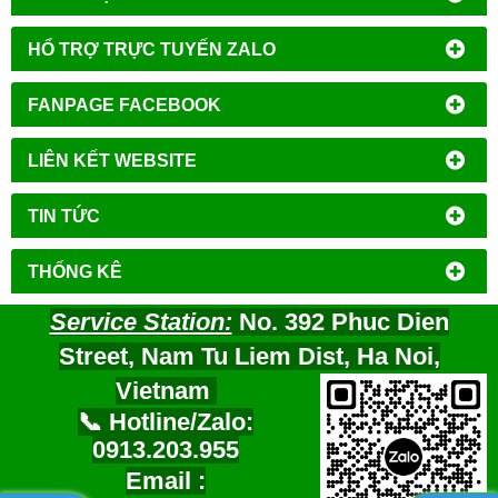
HỔ TRỢ TRỰC TUYẾN ZALO
FANPAGE FACEBOOK
LIÊN KẾT WEBSITE
TIN TỨC
THỐNG KÊ
Service Station:
No. 392 Phuc Dien
Street, Nam Tu Liem Dist, Ha Noi,
Vietnam
📞 Hotline/Zalo:
0913.203.955
Email :