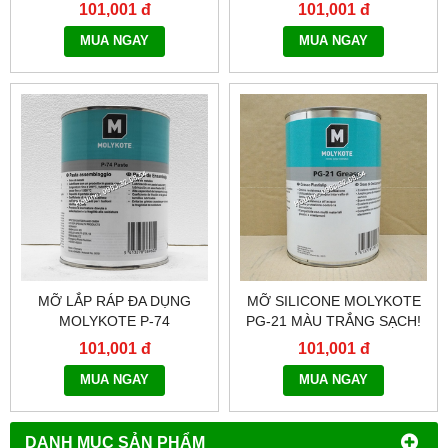
101,001 đ
101,001 đ
MUA NGAY
MUA NGAY
MỠ LẮP RÁP ĐA DỤNG
MỠ SILICONE MOLYKOTE
MOLYKOTE P-74
PG-21 MÀU TRẮNG SẠCH!
101,001 đ
101,001 đ
MUA NGAY
MUA NGAY
DANH MỤC SẢN PHẨM