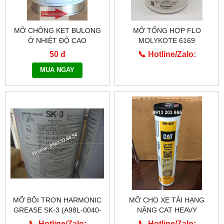
MỠ CHỐNG KẸT BULONG
MỠ TỔNG HỢP FLO
Ở NHIỆT ĐỘ CAO
MOLYKOTE 6169
MOLYKOTE 1000
50 đ
📞 Hotline/Zalo:
0913.203.955
MUA NGAY
MỠ BÔI TRƠN HARMONIC
MỠ CHO XE TẢI HẠNG
GREASE SK-3 (A98L-0040-
NẶNG CAT HEAVY
0110)
MACHINERY 454-0291
📞 Hotline/Zalo:
📞 Hotline/Zalo: