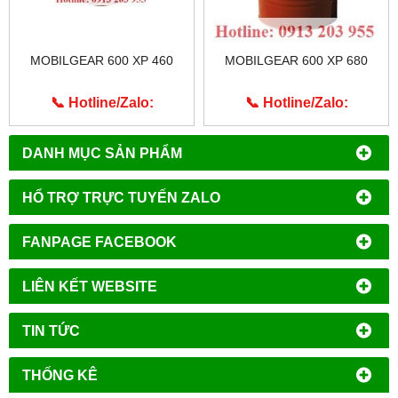
MOBILGEAR 600 XP 460
MOBILGEAR 600 XP 680
📞 Hotline/Zalo:
📞 Hotline/Zalo:
0913.203.955
0913.203.955
DANH MỤC SẢN PHẨM
HỔ TRỢ TRỰC TUYẾN ZALO
FANPAGE FACEBOOK
LIÊN KẾT WEBSITE
TIN TỨC
THỐNG KÊ