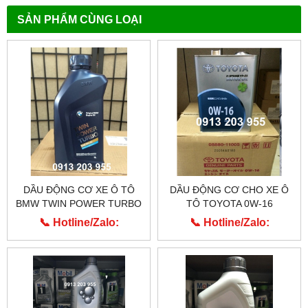
SẢN PHẨM CÙNG LOẠI
DẦU ĐỘNG CƠ XE Ô TÔ
DẦU ĐỘNG CƠ CHO XE Ô
BMW TWIN POWER TURBO
TÔ TOYOTA 0W-16
0W-30
📞 Hotline/Zalo:
📞 Hotline/Zalo:
0913.203.955
0913.203.955